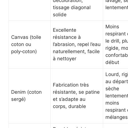
décoloration,
lavage, s
tissage diagonal
lentemen
solide
Moins
Excellente
respirant
Canvas (toile
résistance à
le drill, pl
coton ou
l’abrasion, repel l’eau
rigide, m
poly‑coton)
naturellement, facile
confortab
à nettoyer
début
Lourd, rig
au départ
Fabrication très
sèche
Denim (coton
résistante, se patine
lentement
sergé)
et s’adapte au
moins
corps, durable
respirant
mélanges