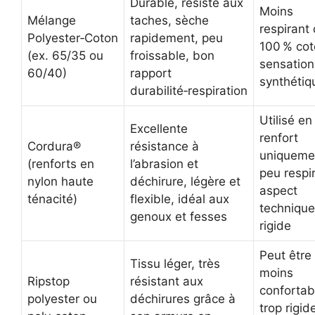
Durable, résiste aux
Moins
Mélange
taches, sèche
respirant
Polyester‑Coton
rapidement, peu
100 % cot
(ex. 65/35 ou
froissable, bon
sensation
60/40)
rapport
synthétiq
durabilité‑respiration
Utilisé en
Excellente
renfort
Cordura®
résistance à
uniqueme
(renforts en
l’abrasion et
peu respi
nylon haute
déchirure, légère et
aspect
ténacité)
flexible, idéal aux
technique
genoux et fesses
rigide
Peut être
Tissu léger, très
moins
Ripstop
résistant aux
confortab
polyester ou
déchirures grâce à
trop rigid