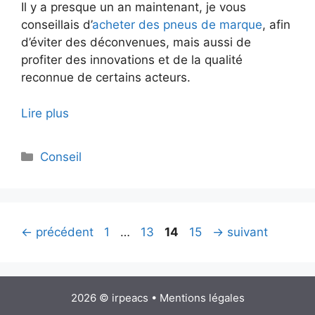
Il y a presque un an maintenant, je vous
conseillais d’
acheter des pneus de marque
, afin
d’éviter des déconvenues, mais aussi de
profiter des innovations et de la qualité
reconnue de certains acteurs.
Lire plus
Catégories
Conseil
Page
Page
Page
Page
←
précédent
1
…
13
14
15
→
suivant
2026 © irpeacs •
Mentions légales